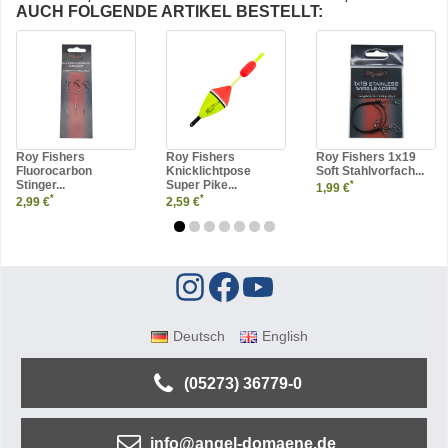
AUCH FOLGENDE ARTIKEL BESTELLT:
Roy Fishers
Roy Fishers
Roy Fishers 1x19
Fluorocarbon
Knicklichtpose
Soft Stahlvorfach...
Stinger...
Super Pike...
*
1,99 €
*
*
2,99 €
2,59 €
Deutsch
English
(05273) 36779-0
info@angel-domaene.de