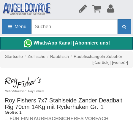
Menü
WhatsApp Kanal | Abonniere uns!
Startseite
/
Zielfische
/
Raubfisch
/
Raubfischangeln Zubehör
[<zurück]
|
[weiter>]
Mehr Artikel von: Roy Fishers
Roy Fishers 7x7 Stahlseide Zander Deadbait
Rig 70cm 14Kg mit Ryderhaken Gr. 1
Größe: 1
... FÜR EIN RAUBFISCHSICHERES VORFACH