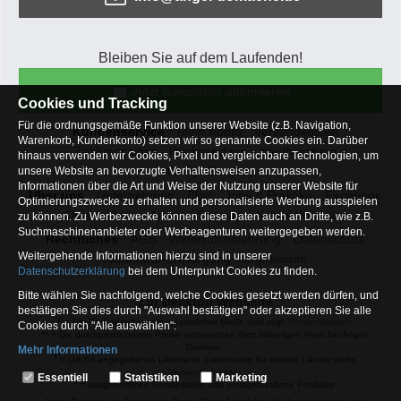
Bleiben Sie auf dem Laufenden!
Jetzt Newsletter abonnieren
Cookies und Tracking
Für die ordnungsgemäße Funktion unserer Website (z.B. Navigation,
Kundenservice
Mein Konto
Versandkosten
Warenkorb, Kundenkonto) setzen wir so genannte Cookies ein. Darüber
Zahlungsarten
Rücksendung
Kaufberatung
hinaus verwenden wir Cookies, Pixel und vergleichbare Technologien, um
Häufige Fragen
unsere Website an bevorzugte Verhaltensweisen anzupassen,
Informationen über die Art und Weise der Nutzung unserer Website für
Über uns
Unternehmen
Blog
Jobs & Praktika
Facebook
Optimierungszwecke zu erhalten und personalisierte Werbung ausspielen
Osterfeldsee
Archiv
Sitemap
Kontaktformular
zu können. Zu Werbezwecke können diese Daten auch an Dritte, wie z.B.
Suchmaschinenanbieter oder Werbeagenturen weitergegeben werden.
Rechtliches
AGB
Widerrufsbelehrung
Datenschutz
Weitergehende Informationen hierzu sind in unserer
Altbatterie-Entsorgung
Impressum
Datenschutzerklärung
bei dem Unterpunkt Cookies zu finden.
Bitte wählen Sie nachfolgend, welche Cookies gesetzt werden dürfen, und
Zur Desktop Webseite
bestätigen Sie dies durch "Auswahl bestätigen" oder akzeptieren Sie alle
* = Alle Preisangaben inkl. gesetzlicher MwSt. und zzgl.
Versandkosten
.
Cookies durch "Alle auswählen":
** = Die durchgestrichenen Preise entsprechen dem bisherigen Preis bei Angel-
Domäne.
Mehr Informationen
1
= Gilt für angegebenes Lieferland. Lieferzeiten für andere Länder siehe
Essentiell
Versandinfoseite.
Essentiell
Statistiken
Marketing
2
= ausgenommen Sonderpeise und preisgebundene Produkte.
Hierbei handelt es sich um Cookies, die für die Grundfunktionen unserer