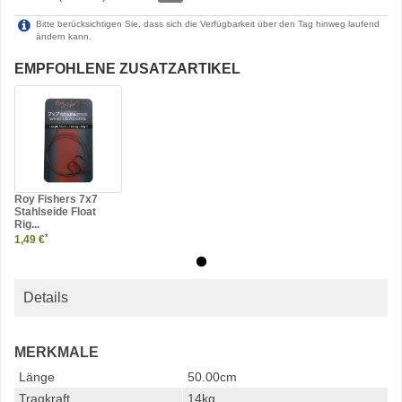
Bitte berücksichtigen Sie, dass sich die Verfügbarkeit über den Tag hinweg laufend
ändern kann.
EMPFOHLENE ZUSATZARTIKEL
Roy Fishers 7x7
Stahlseide Float
Rig...
*
1,49 €
Details
MERKMALE
Länge
50.00cm
Tragkraft
14kg