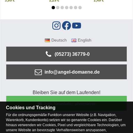
3,99 €
2,29 €
2,49 €
Deutsch
English
(05273) 36779-0
info@angel-domaene.de
Bleiben Sie auf dem Laufenden!
Jetzt Newsletter abonnieren
Cookies und Tracking
Für die ordnungsgemäße Funktion unserer Website (z.B. Navigation,
Kundenservice
Mein Konto
Versandkosten
Warenkorb, Kundenkonto) setzen wir so genannte Cookies ein. Darüber
Zahlungsarten
Rücksendung
Kaufberatung
hinaus verwenden wir Cookies, Pixel und vergleichbare Technologien, um
Häufige Fragen
unsere Website an bevorzugte Verhaltensweisen anzupassen,