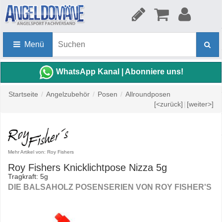
Menü
WhatsApp Kanal | Abonniere uns!
Startseite
/
Angelzubehör
/
Posen
/
Allroundposen
[<zurück]
|
[weiter>]
Mehr Artikel von: Roy Fishers
Roy Fishers Knicklichtpose Nizza 5g
Tragkraft: 5g
DIE BALSAHOLZ POSENSERIEN VON ROY FISHER'S