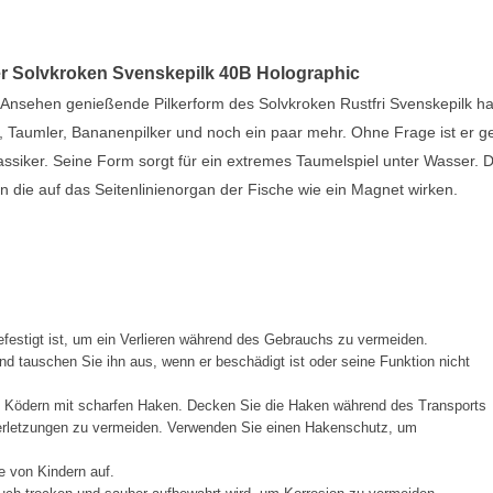
 der Solvkroken Svenskepilk 40B Holographic
s Ansehen genießende Pilkerform des Solvkroken Rustfri Svenskepilk hat
r, Taumler, Bananenpilker und noch ein paar mehr. Ohne Frage ist er g
assiker. Seine Form sorgt für ein extremes Taumelspiel unter Wasser. D
n die auf das Seitenlinienorgan der Fische wie ein Magnet wirken.
festigt ist, um ein Verlieren während des Gebrauchs zu vermeiden.
d tauschen Sie ihn aus, wenn er beschädigt ist oder seine Funktion nicht
t Ködern mit scharfen Haken. Decken Sie die Haken während des Transports
Verletzungen zu vermeiden. Verwenden Sie einen Hakenschutz, um
e von Kindern auf.