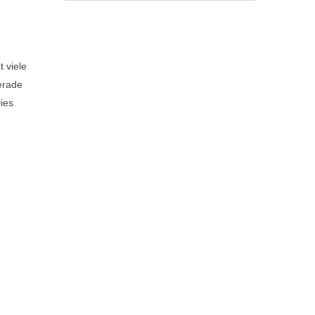
 viele
erade
ies