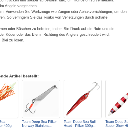
ch trocken und sauber aufbewahrt wird, um Korrosion zu vermeiden.
eim Angeln vorgesehen.
ern. Verwenden Sie Werkzeuge wie Zangen oder Abhakvorrichtungen, um den
en. So verringern Sie das Risiko von Verletzungen durch scharfe
men oder Büschen zu befreien, indem Sie Druck auf die Rute und die
er Köder oder das Blei in Richtung des Anglers geschleudert wird.
Blei zu lösen.
de Artikel bestellt:
Sea
Team Deep Sea Pilker
Team Deep Sea Bull
Team Deep S
ker 400g
Norway Stainless...
Head - Pilker 300g...
Super Glow H