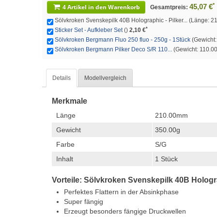
*
45,07 €
4 Artikel in den Warenkorb
Gesamtpreis:
Sölvkroken Svenskepilk 40B Holographic - Pilker... (Länge: 2
*
Sticker Set - Aufkleber Set
()
2,10 €
Sölvkroken Bergmann Fluo 250 fluo - 250g - 1Stück
(Gewicht: 
Sölvkroken Bergmann Pilker Deco S/R 110...
(Gewicht: 110.00g 
Details
Modellvergleich
Merkmale
Länge
210.00mm
Gewicht
350.00g
Farbe
S/G
Inhalt
1 Stück
Vorteile: Sölvkroken Svenskepilk 40B Holog
Perfektes Flattern in der Absinkphase
Super fängig
Erzeugt besonders fängige Druckwellen