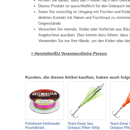
Achten Sie darauf, dass das Produkt nach dem Gebrau
Dieses Produkt ist ausschließlich für den Gebrauch b
Seien Sie vorsichtig im Umgang mit Fischen und Köd
direkten Kontakt mit Haken und Fischmaul zu minimier
Gegenstände.
Versuchen Sie niemals, Köder oder Vorfächer aus Bäu
Angelschnur ausüben. Dies könnte dazu führen, dass d
Verwenden Sie nur Ihre Hände, um den Köder oder das 
» Hersteller/EU Verantwortliche Person
Kunden, die diesen Artikel kauften, haben auch folgen
Fishdream Hellmaster
Team Deep Sea
Team Deep 
Roundbraid...
Octopus Pilker 400g
Octopus Pil