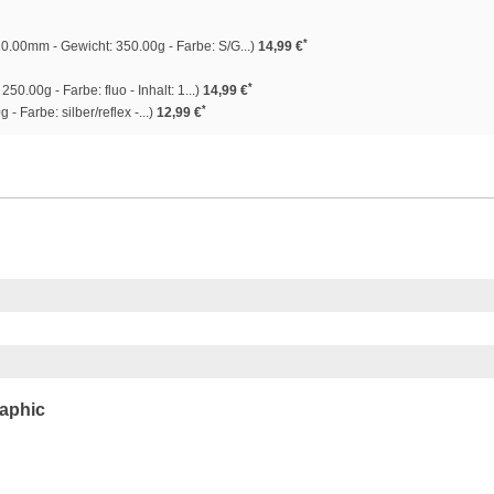
*
10.00mm - Gewicht: 350.00g - Farbe: S/G...)
14,99 €
*
250.00g - Farbe: fluo - Inhalt: 1...)
14,99 €
*
- Farbe: silber/reflex -...)
12,99 €
raphic