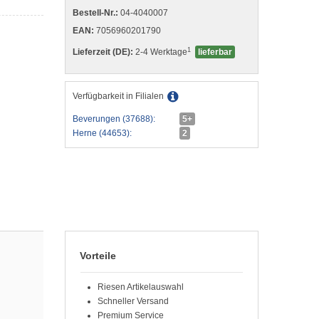
Bestell-Nr.:
04-4040007
EAN:
7056960201790
1
Lieferzeit (DE):
2-4 Werktage
lieferbar
Verfügbarkeit in Filialen
Beverungen (37688):
5+
Herne (44653):
2
Vorteile
Riesen Artikelauswahl
Schneller Versand
Premium Service