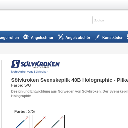
Angelrollen
Angelschnur
Angelzubehör
Kunstköder
Mehr Artikel von: Sölvkroken
Sölvkroken Svenskepilk 40B Holographic - Pilk
Farbe: S/G
Design und Entwicklung aus Norwegen von Solvkroken: Der Svenskepi
Holographic
Farbe:
S/G