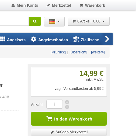
Mein Konto
Merkzettel
Warenkorb
0 Artikel | 0,00
Angelsets
Angelmethoden
Zielfische
Angelbeklei
[<zurück]
|
[Übersicht]
|
[weiter>]
14,99 €
inkl. MwSt.
er
zzgl. Versandkosten ab 5,99€
lk 40B
Anzahl:
In den Warenkorb
Auf den Merkzettel