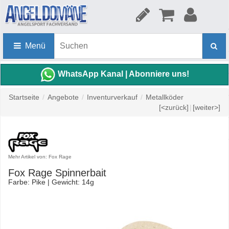
Menü
WhatsApp Kanal | Abonniere uns!
Startseite
/
Angebote
/
Inventurverkauf
/
Metallköder
[<zurück]
|
[weiter>]
Mehr Artikel von: Fox Rage
Fox Rage Spinnerbait
Farbe: Pike | Gewicht: 14g