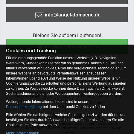
info@angel-domaene.de
Bleiben Sie auf dem Laufenden!
Jetzt Newsletter abonnieren
Cookies und Tracking
Für die ordnungsgemäße Funktion unserer Website (z.B. Navigation,
Kundenservice
Mein Konto
Versandkosten
Warenkorb, Kundenkonto) setzen wir so genannte Cookies ein. Darüber
Zahlungsarten
Rücksendung
Kaufberatung
hinaus verwenden wir Cookies, Pixel und vergleichbare Technologien, um
Häufige Fragen
unsere Website an bevorzugte Verhaltensweisen anzupassen,
Informationen über die Art und Weise der Nutzung unserer Website für
Über uns
Unternehmen
Blog
Jobs & Praktika
Facebook
Optimierungszwecke zu erhalten und personalisierte Werbung ausspielen
Osterfeldsee
Archiv
Sitemap
Kontaktformular
zu können. Zu Werbezwecke können diese Daten auch an Dritte, wie z.B.
Suchmaschinenanbieter oder Werbeagenturen weitergegeben werden.
Rechtliches
AGB
Widerrufsbelehrung
Datenschutz
Weitergehende Informationen hierzu sind in unserer
Altbatterie-Entsorgung
Impressum
Datenschutzerklärung
bei dem Unterpunkt Cookies zu finden.
Bitte wählen Sie nachfolgend, welche Cookies gesetzt werden dürfen, und
Zur Desktop Webseite
bestätigen Sie dies durch "Auswahl bestätigen" oder akzeptieren Sie alle
* = Alle Preisangaben inkl. gesetzlicher MwSt. und zzgl.
Versandkosten
.
Cookies durch "Alle auswählen":
** = Die durchgestrichenen Preise entsprechen dem bisherigen Preis bei Angel-
Domäne.
Mehr Informationen