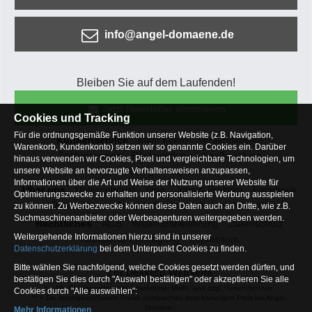
info@angel-domaene.de
Bleiben Sie auf dem Laufenden!
Jetzt Newsletter abonnieren
Cookies und Tracking
Für die ordnungsgemäße Funktion unserer Website (z.B. Navigation,
Kundenservice
Mein Konto
Versandkosten
Warenkorb, Kundenkonto) setzen wir so genannte Cookies ein. Darüber
Zahlungsarten
Rücksendung
Kaufberatung
hinaus verwenden wir Cookies, Pixel und vergleichbare Technologien, um
Häufige Fragen
unsere Website an bevorzugte Verhaltensweisen anzupassen,
Informationen über die Art und Weise der Nutzung unserer Website für
Über uns
Unternehmen
Blog
Jobs & Praktika
Facebook
Optimierungszwecke zu erhalten und personalisierte Werbung ausspielen
Osterfeldsee
Archiv
Sitemap
Kontaktformular
zu können. Zu Werbezwecke können diese Daten auch an Dritte, wie z.B.
Suchmaschinenanbieter oder Werbeagenturen weitergegeben werden.
Rechtliches
AGB
Widerrufsbelehrung
Datenschutz
Weitergehende Informationen hierzu sind in unserer
Altbatterie-Entsorgung
Impressum
Datenschutzerklärung
bei dem Unterpunkt Cookies zu finden.
Bitte wählen Sie nachfolgend, welche Cookies gesetzt werden dürfen, und
Zur Desktop Webseite
bestätigen Sie dies durch "Auswahl bestätigen" oder akzeptieren Sie alle
* = Alle Preisangaben inkl. gesetzlicher MwSt. und zzgl.
Versandkosten
.
Cookies durch "Alle auswählen":
** = Die durchgestrichenen Preise entsprechen dem bisherigen Preis bei Angel-
Domäne.
Mehr Informationen