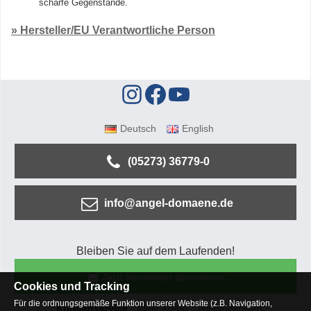
scharfe Gegenstände.
» Hersteller/EU Verantwortliche Person
Deutsch
English
(05273) 36779-0
info@angel-domaene.de
Bleiben Sie auf dem Laufenden!
Jetzt Newsletter abonnieren
Cookies und Tracking
Für die ordnungsgemäße Funktion unserer Website (z.B. Navigation,
Kundenservice
Mein Konto
Versandkosten