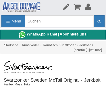
Menü
WhatsApp Kanal | Abonniere uns!
Startseite
/
Kunstköder
/
Raubfisch Kunstköder
/
Jerkbaits
[<zurück]
|
[weiter>]
Mehr Artikel von: Svartzonker Sweden
Svartzonker Sweden McTail Original - Jerkbait
Farbe: Royal Pike