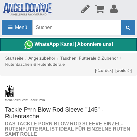
Menü
WhatsApp Kanal | Abonniere uns!
Startseite
/
Angelzubehör
/
Taschen, Futterale & Zubehör
/
Rutentaschen & Rutenfutterale
[<zurück]
|
[weiter>]
Mehr Artikel von: Tackle P*rn
Tackle P*rn Blow Rod Sleeve "145" -
Rutentasche
DAS TACKLE PORN BLOW ROD SLEEVE EINZEL-
RUTENFUTTERAL IST IDEAL FÜR EINZELNE RUTEN
SAMT ROLLE