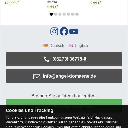
Mütze
*
*
129,99 €
5,99 €
*
9,99 €
Deutsch
English
(05273) 36779-0
info@angel-domaene.de
Bleiben Sie auf dem Laufenden!
Jetzt Newsletter abonnieren
Cookies und Tracking
Für die ordnungsgemäße Funktion unserer Website (z.B. Navigation,
Kundenservice
Mein Konto
Versandkosten
Warenkorb, Kundenkonto) setzen wir so genannte Cookies ein. Darüber
Zahlungsarten
Rücksendung
Kaufberatung
hinaus verwenden wir Cookies, Pixel und vergleichbare Technologien, um