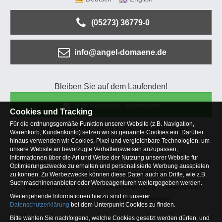
(05273) 36779-0
info@angel-domaene.de
Bleiben Sie auf dem Laufenden!
Jetzt Newsletter abonnieren
Cookies und Tracking
Für die ordnungsgemäße Funktion unserer Website (z.B. Navigation,
Kundenservice
Mein Konto
Versandkosten
Warenkorb, Kundenkonto) setzen wir so genannte Cookies ein. Darüber
Zahlungsarten
Rücksendung
Kaufberatung
hinaus verwenden wir Cookies, Pixel und vergleichbare Technologien, um
Häufige Fragen
unsere Website an bevorzugte Verhaltensweisen anzupassen,
Informationen über die Art und Weise der Nutzung unserer Website für
Über uns
Unternehmen
Blog
Jobs & Praktika
Facebook
Optimierungszwecke zu erhalten und personalisierte Werbung ausspielen
Osterfeldsee
Archiv
Sitemap
Kontaktformular
zu können. Zu Werbezwecke können diese Daten auch an Dritte, wie z.B.
Suchmaschinenanbieter oder Werbeagenturen weitergegeben werden.
Rechtliches
AGB
Widerrufsbelehrung
Datenschutz
Weitergehende Informationen hierzu sind in unserer
Altbatterie-Entsorgung
Impressum
Datenschutzerklärung
bei dem Unterpunkt Cookies zu finden.
Bitte wählen Sie nachfolgend, welche Cookies gesetzt werden dürfen, und
Zur Desktop Webseite