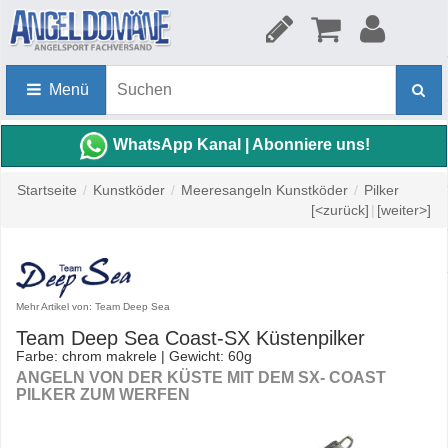
Menü
WhatsApp Kanal | Abonniere uns!
Startseite
/
Kunstköder
/
Meeresangeln Kunstköder
/
Pilker
[<zurück]
|
[weiter>]
Mehr Artikel von: Team Deep Sea
Team Deep Sea Coast-SX Küstenpilker
Farbe: chrom makrele | Gewicht: 60g
ANGELN VON DER KÜSTE MIT DEM SX- COAST
PILKER ZUM WERFEN