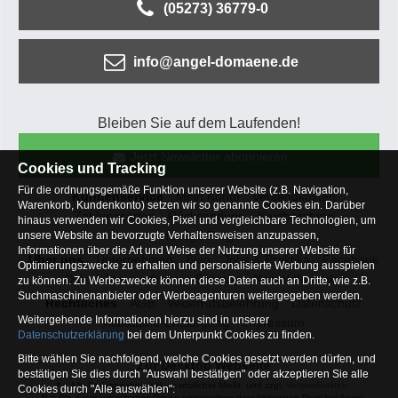
(05273) 36779-0
info@angel-domaene.de
Bleiben Sie auf dem Laufenden!
Jetzt Newsletter abonnieren
Cookies und Tracking
Für die ordnungsgemäße Funktion unserer Website (z.B. Navigation,
Kundenservice
Mein Konto
Versandkosten
Warenkorb, Kundenkonto) setzen wir so genannte Cookies ein. Darüber
Zahlungsarten
Rücksendung
Kaufberatung
hinaus verwenden wir Cookies, Pixel und vergleichbare Technologien, um
Häufige Fragen
unsere Website an bevorzugte Verhaltensweisen anzupassen,
Informationen über die Art und Weise der Nutzung unserer Website für
Über uns
Unternehmen
Blog
Jobs & Praktika
Facebook
Optimierungszwecke zu erhalten und personalisierte Werbung ausspielen
Osterfeldsee
Archiv
Sitemap
Kontaktformular
zu können. Zu Werbezwecke können diese Daten auch an Dritte, wie z.B.
Suchmaschinenanbieter oder Werbeagenturen weitergegeben werden.
Rechtliches
AGB
Widerrufsbelehrung
Datenschutz
Weitergehende Informationen hierzu sind in unserer
Altbatterie-Entsorgung
Impressum
Datenschutzerklärung
bei dem Unterpunkt Cookies zu finden.
Bitte wählen Sie nachfolgend, welche Cookies gesetzt werden dürfen, und
Zur Desktop Webseite
bestätigen Sie dies durch "Auswahl bestätigen" oder akzeptieren Sie alle
* = Alle Preisangaben inkl. gesetzlicher MwSt. und zzgl.
Versandkosten
.
Cookies durch "Alle auswählen":
** = Die durchgestrichenen Preise entsprechen dem bisherigen Preis bei Angel-