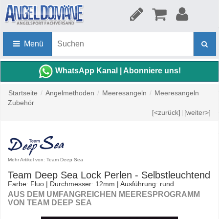
Menü
WhatsApp Kanal | Abonniere uns!
Startseite
/
Angelmethoden
/
Meeresangeln
/
Meeresangeln
Zubehör
[<zurück]
|
[weiter>]
Mehr Artikel von: Team Deep Sea
Team Deep Sea Lock Perlen - Selbstleuchtend
Farbe: Fluo | Durchmesser: 12mm | Ausführung: rund
AUS DEM UMFANGREICHEN MEERESPROGRAMM
VON TEAM DEEP SEA