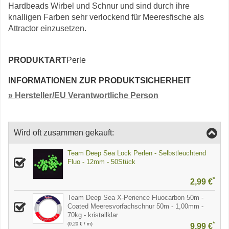
Hardbeads Wirbel und Schnur und sind durch ihre
knalligen Farben sehr verlockend für Meeresfische als
Attractor einzusetzen.
PRODUKTART
Perle
INFORMATIONEN ZUR PRODUKTSICHERHEIT
» Hersteller/EU Verantwortliche Person
Wird oft zusammen gekauft:
Team Deep Sea Lock Perlen - Selbstleuchtend
Fluo - 12mm - 50Stück
*
2,99 €
Team Deep Sea X-Perience Fluocarbon 50m -
Coated Meeresvorfachschnur 50m - 1,00mm -
70kg - kristallklar
*
(0,20 € / m)
9,99 €