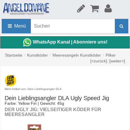
Menü
WhatsApp Kanal | Abonniere uns!
Startseite
/
Kunstköder
/
Meeresangeln Kunstköder
/
Pilker
[<zurück]
|
[weiter>]
Mehr Artikel von: Dein Lieblingsangler DLA
Dein Lieblingsangler DLA Ugly Speed Jig
Farbe: Yellow Fin | Gewicht: 45g
DER UGLY JIG: VIELSEITIGER KÖDER FÜR
MEERESANGLER