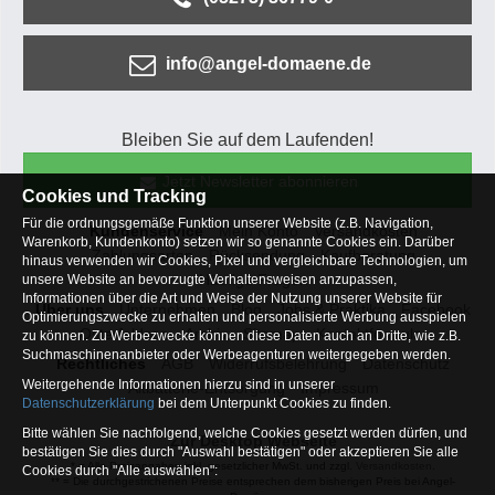
info@angel-domaene.de
Bleiben Sie auf dem Laufenden!
Jetzt Newsletter abonnieren
Cookies und Tracking
Für die ordnungsgemäße Funktion unserer Website (z.B. Navigation,
Kundenservice
Mein Konto
Versandkosten
Warenkorb, Kundenkonto) setzen wir so genannte Cookies ein. Darüber
Zahlungsarten
Rücksendung
Kaufberatung
hinaus verwenden wir Cookies, Pixel und vergleichbare Technologien, um
Häufige Fragen
unsere Website an bevorzugte Verhaltensweisen anzupassen,
Informationen über die Art und Weise der Nutzung unserer Website für
Über uns
Unternehmen
Blog
Jobs & Praktika
Facebook
Optimierungszwecke zu erhalten und personalisierte Werbung ausspielen
Osterfeldsee
Archiv
Sitemap
Kontaktformular
zu können. Zu Werbezwecke können diese Daten auch an Dritte, wie z.B.
Suchmaschinenanbieter oder Werbeagenturen weitergegeben werden.
Rechtliches
AGB
Widerrufsbelehrung
Datenschutz
Weitergehende Informationen hierzu sind in unserer
Altbatterie-Entsorgung
Impressum
Datenschutzerklärung
bei dem Unterpunkt Cookies zu finden.
Bitte wählen Sie nachfolgend, welche Cookies gesetzt werden dürfen, und
Zur Desktop Webseite
bestätigen Sie dies durch "Auswahl bestätigen" oder akzeptieren Sie alle
* = Alle Preisangaben inkl. gesetzlicher MwSt. und zzgl.
Versandkosten
.
Cookies durch "Alle auswählen":
** = Die durchgestrichenen Preise entsprechen dem bisherigen Preis bei Angel-