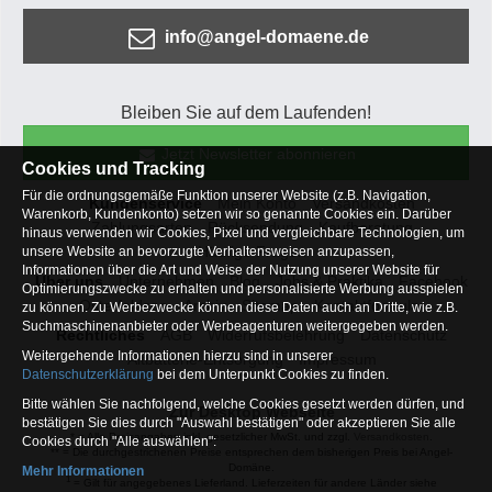
info@angel-domaene.de
Bleiben Sie auf dem Laufenden!
Jetzt Newsletter abonnieren
Cookies und Tracking
Für die ordnungsgemäße Funktion unserer Website (z.B. Navigation,
Kundenservice
Mein Konto
Versandkosten
Warenkorb, Kundenkonto) setzen wir so genannte Cookies ein. Darüber
Zahlungsarten
Rücksendung
Kaufberatung
hinaus verwenden wir Cookies, Pixel und vergleichbare Technologien, um
Häufige Fragen
unsere Website an bevorzugte Verhaltensweisen anzupassen,
Informationen über die Art und Weise der Nutzung unserer Website für
Über uns
Unternehmen
Blog
Jobs & Praktika
Facebook
Optimierungszwecke zu erhalten und personalisierte Werbung ausspielen
Osterfeldsee
Archiv
Sitemap
Kontaktformular
zu können. Zu Werbezwecke können diese Daten auch an Dritte, wie z.B.
Suchmaschinenanbieter oder Werbeagenturen weitergegeben werden.
Rechtliches
AGB
Widerrufsbelehrung
Datenschutz
Weitergehende Informationen hierzu sind in unserer
Altbatterie-Entsorgung
Impressum
Datenschutzerklärung
bei dem Unterpunkt Cookies zu finden.
Bitte wählen Sie nachfolgend, welche Cookies gesetzt werden dürfen, und
Zur Desktop Webseite
bestätigen Sie dies durch "Auswahl bestätigen" oder akzeptieren Sie alle
* = Alle Preisangaben inkl. gesetzlicher MwSt. und zzgl.
Versandkosten
.
Cookies durch "Alle auswählen":
** = Die durchgestrichenen Preise entsprechen dem bisherigen Preis bei Angel-
Domäne.
Mehr Informationen
1
= Gilt für angegebenes Lieferland. Lieferzeiten für andere Länder siehe