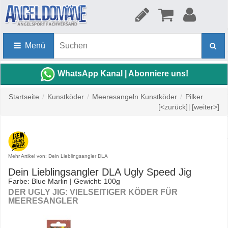
Menü
WhatsApp Kanal | Abonniere uns!
Startseite
/
Kunstköder
/
Meeresangeln Kunstköder
/
Pilker
[<zurück]
|
[weiter>]
Mehr Artikel von: Dein Lieblingsangler DLA
Dein Lieblingsangler DLA Ugly Speed Jig
Farbe: Blue Marlin | Gewicht: 100g
DER UGLY JIG: VIELSEITIGER KÖDER FÜR
MEERESANGLER