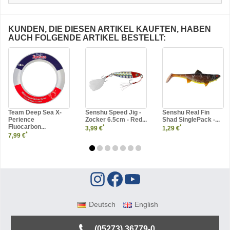
KUNDEN, DIE DIESEN ARTIKEL KAUFTEN, HABEN
AUCH FOLGENDE ARTIKEL BESTELLT:
Team Deep Sea X-
Senshu Speed Jig -
Senshu Real Fin
Perience
Zocker 6.5cm - Red...
Shad SinglePack -...
Fluocarbon...
*
*
3,99 €
1,29 €
*
7,99 €
Deutsch
English
(05273) 36779-0