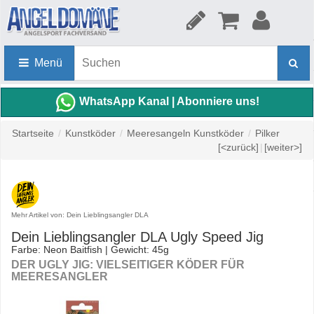
Menü
WhatsApp Kanal | Abonniere uns!
Startseite
/
Kunstköder
/
Meeresangeln Kunstköder
/
Pilker
[<zurück]
|
[weiter>]
Mehr Artikel von: Dein Lieblingsangler DLA
Dein Lieblingsangler DLA Ugly Speed Jig
Farbe: Neon Baitfish | Gewicht: 45g
DER UGLY JIG: VIELSEITIGER KÖDER FÜR
MEERESANGLER