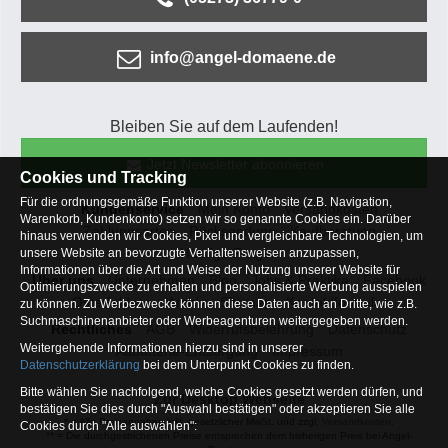
info@angel-domaene.de
Bleiben Sie auf dem Laufenden!
Jetzt Newsletter abonnieren
Cookies und Tracking
Für die ordnungsgemäße Funktion unserer Website (z.B. Navigation,
Kundenservice
Mein Konto
Versandkosten
Warenkorb, Kundenkonto) setzen wir so genannte Cookies ein. Darüber
Zahlungsarten
Rücksendung
Kaufberatung
hinaus verwenden wir Cookies, Pixel und vergleichbare Technologien, um
Häufige Fragen
unsere Website an bevorzugte Verhaltensweisen anzupassen,
Informationen über die Art und Weise der Nutzung unserer Website für
Über uns
Unternehmen
Blog
Jobs & Praktika
Facebook
Optimierungszwecke zu erhalten und personalisierte Werbung ausspielen
Osterfeldsee
Archiv
Sitemap
Kontaktformular
zu können. Zu Werbezwecke können diese Daten auch an Dritte, wie z.B.
Suchmaschinenanbieter oder Werbeagenturen weitergegeben werden.
Rechtliches
AGB
Widerrufsbelehrung
Datenschutz
Weitergehende Informationen hierzu sind in unserer
Altbatterie-Entsorgung
Impressum
Datenschutzerklärung
bei dem Unterpunkt Cookies zu finden.
Bitte wählen Sie nachfolgend, welche Cookies gesetzt werden dürfen, und
Zur Desktop Webseite
bestätigen Sie dies durch "Auswahl bestätigen" oder akzeptieren Sie alle
* = Alle Preisangaben inkl. gesetzlicher MwSt. und zzgl.
Versandkosten
.
Cookies durch "Alle auswählen":
** = Die durchgestrichenen Preise entsprechen dem bisherigen Preis bei Angel-