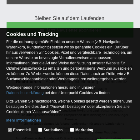
Bleiben Sie auf dem Laufenden!
Jetzt Newsletter abonnieren
Cookies und Tracking
Für die ordnungsgemäße Funktion unserer Website (z.B. Navigation,
Kundenservice
Mein Konto
Versandkosten
Warenkorb, Kundenkonto) setzen wir so genannte Cookies ein. Darüber
Zahlungsarten
Rücksendung
Kaufberatung
hinaus verwenden wir Cookies, Pixel und vergleichbare Technologien, um
Häufige Fragen
unsere Website an bevorzugte Verhaltensweisen anzupassen,
Informationen über die Art und Weise der Nutzung unserer Website für
Über uns
Unternehmen
Blog
Jobs & Praktika
Facebook
Optimierungszwecke zu erhalten und personalisierte Werbung ausspielen
Osterfeldsee
Archiv
Sitemap
Kontaktformular
zu können. Zu Werbezwecke können diese Daten auch an Dritte, wie z.B.
Suchmaschinenanbieter oder Werbeagenturen weitergegeben werden.
Rechtliches
AGB
Widerrufsbelehrung
Datenschutz
Weitergehende Informationen hierzu sind in unserer
Altbatterie-Entsorgung
Impressum
Datenschutzerklärung
bei dem Unterpunkt Cookies zu finden.
Bitte wählen Sie nachfolgend, welche Cookies gesetzt werden dürfen, und
Zur Desktop Webseite
bestätigen Sie dies durch "Auswahl bestätigen" oder akzeptieren Sie alle
* = Alle Preisangaben inkl. gesetzlicher MwSt. und zzgl.
Versandkosten
.
Cookies durch "Alle auswählen":
** = Die durchgestrichenen Preise entsprechen dem bisherigen Preis bei Angel-
Domäne.
Mehr Informationen
1
= Gilt für angegebenes Lieferland. Lieferzeiten für andere Länder siehe
Essentiell
Versandinfoseite.
Essentiell
Statistiken
Marketing
2
= ausgenommen Sonderpeise und preisgebundene Produkte.
Hierbei handelt es sich um Cookies, die für die Grundfunktionen unserer
Angel-Domäne der Angelsport Online-Shop Angelshop für Angelzubehör- und