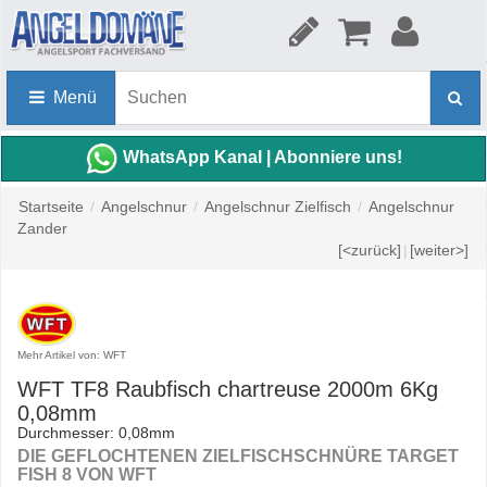
Menü
WhatsApp Kanal | Abonniere uns!
Startseite
/
Angelschnur
/
Angelschnur Zielfisch
/
Angelschnur
Zander
[<zurück]
|
[weiter>]
Mehr Artikel von: WFT
WFT TF8 Raubfisch chartreuse 2000m 6Kg
0,08mm
Durchmesser: 0,08mm
DIE GEFLOCHTENEN ZIELFISCHSCHNÜRE TARGET
FISH 8 VON WFT