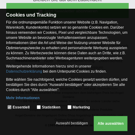
Jetzt Newsletter abonnieren
Cookies und Tracking
Für die ordnungsgemäße Funktion unserer Website (z.B. Navigation,
Kundenservice
Mein Konto
Versandkosten
Warenkorb, Kundenkonto) setzen wir so genannte Cookies ein. Darüber
Zahlungsarten
Rücksendung
Kaufberatung
hinaus verwenden wir Cookies, Pixel und vergleichbare Technologien, um
Häufige Fragen
unsere Website an bevorzugte Verhaltensweisen anzupassen,
Informationen über die Art und Weise der Nutzung unserer Website für
Über uns
Unternehmen
Blog
Jobs & Praktika
Facebook
Optimierungszwecke zu erhalten und personalisierte Werbung ausspielen
Osterfeldsee
Archiv
Sitemap
Kontaktformular
zu können. Zu Werbezwecke können diese Daten auch an Dritte, wie z.B.
Suchmaschinenanbieter oder Werbeagenturen weitergegeben werden.
Rechtliches
AGB
Widerrufsbelehrung
Datenschutz
Weitergehende Informationen hierzu sind in unserer
Altbatterie-Entsorgung
Impressum
Datenschutzerklärung
bei dem Unterpunkt Cookies zu finden.
Bitte wählen Sie nachfolgend, welche Cookies gesetzt werden dürfen, und
Zur Desktop Webseite
bestätigen Sie dies durch "Auswahl bestätigen" oder akzeptieren Sie alle
* = Alle Preisangaben inkl. gesetzlicher MwSt. und zzgl.
Versandkosten
.
Cookies durch "Alle auswählen":
** = Die durchgestrichenen Preise entsprechen dem bisherigen Preis bei Angel-
Domäne.
Mehr Informationen
1
= Gilt für angegebenes Lieferland. Lieferzeiten für andere Länder siehe
Essentiell
Versandinfoseite.
Essentiell
Statistiken
Marketing
2
= ausgenommen Sonderpeise und preisgebundene Produkte.
Hierbei handelt es sich um Cookies, die für die Grundfunktionen unserer
Angel-Domäne der Angelsport Online-Shop Angelshop für Angelzubehör- und
Website erforderlich sind (z.B. Navigation, Warenkorb, Kundenkonto),
Outdoor-Ausrüstung!
weshalb auf diese nicht verzichtet werden kann
Auswahl bestätigen
Alle auswählen
© 1989-2024 | angel-domaene.de
Statistiken