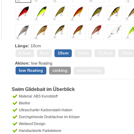
Länge:
10cm
6,5cm
8cm
10cm
12cm
13,5cm
15cm
Aktion:
low floating
low floating
sinking
suspending
Swim Glidebait im Überblick
Material: ABS Kunststoff
Bleifrei
Ultrascharfer Karbonstahl-Haken
Durchgehende Drahtachse im Körper
Weitwurf Design
Handlackierte Farbdekore