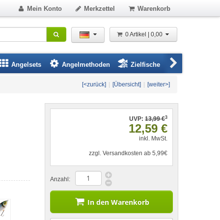
Mein Konto
Merkzettel
Warenkorb
0 Artikel | 0,00
Angelsets
Angelmethoden
Zielfische
Angelbeklei
[<zurück]
|
[Übersicht]
|
[weiter>]
3
UVP:
13,99 €
12,59 €
inkl. MwSt.
zzgl. Versandkosten ab 5,99€
Anzahl:
In den Warenkorb