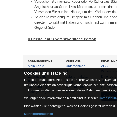
Versuchen Sie niemals, Köder oder Vorfächer aus Bäu
Angelschnur ausüben. Dies könnte dazu führen, dass d
Verwenden Sie nur Ihre Hände, um den Köder oder das 
Seien Sie vorsichtig im Umgang mit Fischen und Köd
direkten Kontakt mit Haken und Fischmaul zu minimier
Gegenstände.
» Hersteller/EU Verantwortliche Person
KUNDENSERVICE
ÜBER UNS
RECHTLIC
Mein Konto
Unternehmen
AGB
Versandkosten
Blog
Widerrufsb
Cookies und Tracking
Zahlungsarten
Jobs & Praktika
Datenschu
Für die ordnungsgemäße Funktion unserer Website (z.B. Navigati
Rücksendung
Facebook
Altbatterie
um unsere Website an bevorzugte Verhaltensweisen anzupassen, 
Kaufberatung
Osterfeldsee
Impressum
zu können. Zu Werbezwecke können diese Daten auch an Dritte,
Häufige Fragen
Archiv
Vertrag 
Zur mobilen Webseite
Sitemap
Weitergehende Informationen hierzu sind in unserer
Datenschutz
Bitte wählen Sie nachfolgend, welche Cookies gesetzt werden dür
Mehr Informationen