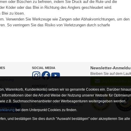
men oder Büschen zu befreien, indem Sie Druck auf die Rute und die
er Köder oder das Blei in Richtung des Anglers geschleudert wird.
Blei zu lösen.
ern. Verwenden Sie Werkzeuge wie Zangen oder Abhakvorrichtungen, um den
en. So verringern Sie das Risiko von Verletzungen durch scharfe
Newsletter-Anmeld
HES
SOCIAL MEDIA
Bleiben Sie auf dem Lau
elehrung
Jetzt Newsletter 
tz
KONTAKT
on, Warenkorb, Kundenkonto) setzen wir so genannte Cookies ein. Darüber hinaus
-Entsorgung
Kontaktformular
Informationen über die Art und Weise der Nutzung unserer Website für Optimieru
+49 5273 367790
 wie z.B. Suchmaschinenanbieter oder Werbeagenturen weitergegeben werden.
support@angel-domaene.de
widerrufen
erklärung
bei dem Unterpunkt Cookies zu finden.
fen, und bestätigen Sie dies durch "Auswahl bestätigen" oder akzeptieren Sie alle