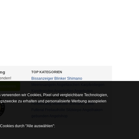
ung
TOP KATEGORIEN
fenden!
Bissanzeiger
Blinker
Shimano
Meeresangeln
Angeltaschen
Karpfenliegen
abonnieren
Karpfenruten
Angelrollen
Angelruten
 verwenden wir Cookies, Pixel und vergleichbare Technologien,
TOP SUCHBEGRIFFE
ngszwecke zu erhalten und personalisierte Werbung ausspielen
Forellenteig
Multirolle
Shimano Rolle
Futteral
Freilaufrolle
Sitzkiepe
Angelhaken
gebunden
Angelshop
 Cookies durch "Alle auswählen":