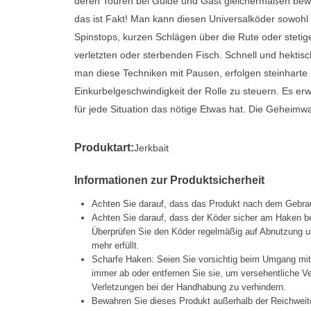
deren Touren bei Guide und Gast gleichermaßen bewä
das ist Fakt! Man kann diesen Universalköder sowohl 
Spinstops, kurzen Schlägen über die Rute oder steti
verletzten oder sterbenden Fisch. Schnell und hektisc
man diese Techniken mit Pausen, erfolgen steinharte Bi
Einkurbelgeschwindigkeit der Rolle zu steuern. Es erw
für jede Situation das nötige Etwas hat. Die Geheimw
Produktart:
Jerkbait
Informationen zur Produktsicherheit
Achten Sie darauf, dass das Produkt nach dem Gebrau
Achten Sie darauf, dass der Köder sicher am Haken be
Überprüfen Sie den Köder regelmäßig auf Abnutzung un
mehr erfüllt.
Scharfe Haken: Seien Sie vorsichtig beim Umgang mi
immer ab oder entfernen Sie sie, um versehentliche 
Verletzungen bei der Handhabung zu verhindern.
Bewahren Sie dieses Produkt außerhalb der Reichweit