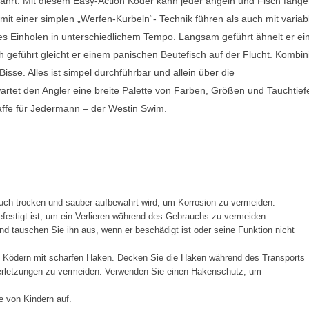
hrt. Mit diesem Easy-Action Köder kann jeder angeln und Fisch fange
mit einer simplen „Werfen-Kurbeln“- Technik führen als auch mit variab
ges Einholen in unterschiedlichem Tempo. Langsam geführt ähnelt er e
h geführt gleicht er einem panischen Beutefisch auf der Flucht. Kombini
sse. Alles ist simpel durchführbar und allein über die
artet den Angler eine breite Palette von Farben, Größen und Tauchtief
affe für Jedermann – der Westin Swim.
ch trocken und sauber aufbewahrt wird, um Korrosion zu vermeiden.
festigt ist, um ein Verlieren während des Gebrauchs zu vermeiden.
d tauschen Sie ihn aus, wenn er beschädigt ist oder seine Funktion nicht
t Ködern mit scharfen Haken. Decken Sie die Haken während des Transports
Verletzungen zu vermeiden. Verwenden Sie einen Hakenschutz, um
e von Kindern auf.