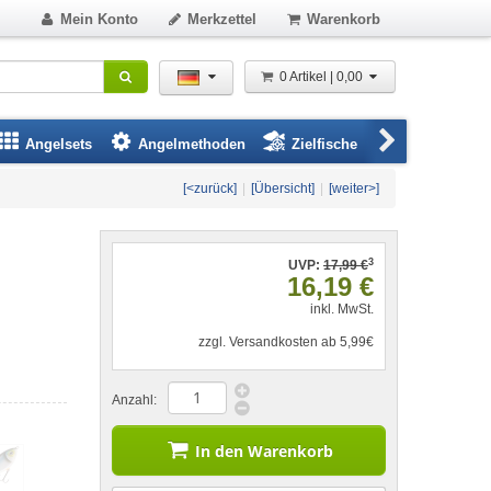
Mein Konto
Merkzettel
Warenkorb
0 Artikel | 0,00
Angelsets
Angelmethoden
Zielfische
Angelbeklei
[<zurück]
|
[Übersicht]
|
[weiter>]
3
UVP:
17,99 €
16,19 €
inkl. MwSt.
zzgl. Versandkosten ab 5,99€
Anzahl:
In den Warenkorb