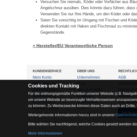
Versuchen Sie niemals, Köder oder Vorfächer aus Bäu
Angelschnur ausüben. Dies könnte dazu führen, dass d
Verwenden Sie nur Ihre Hände, um den Köder oder das 
Seien Sie vorsichtig im Umgang mit Fischen und Köd
direkten Kontakt mit Haken und Fischmaul zu minimier
Gegenstände.
» Hersteller/EU Verantwortliche Person
KUNDENSERVICE
ÜBER UNS
RECHTLIC
Mein Konto
Unternehmen
AGB
Versandkosten
Blog
Widerrufsb
Cookies und Tracking
Zahlungsarten
Jobs & Praktika
Datenschu
Für die ordnungsgemäße Funktion unserer Website (z.B. Navigati
Rücksendung
Facebook
Altbatterie
um unsere Website an bevorzugte Verhaltensweisen anzupassen, 
Kaufberatung
Osterfeldsee
Impressum
zu können. Zu Werbezwecke können diese Daten auch an Dritte,
Häufige Fragen
Archiv
Vertrag 
Zur mobilen Webseite
Sitemap
Weitergehende Informationen hierzu sind in unserer
Datenschutz
Bitte wählen Sie nachfolgend, welche Cookies gesetzt werden dür
Mehr Informationen