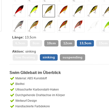
Länge:
13,5cm
6,5cm
8cm
10cm
12cm
13,5cm
15cm
Aktion:
sinking
low floating
sinking
suspending
Swim Glidebait im Überblick
Material: ABS Kunststoff
Bleifrei
Ultrascharfer Karbonstahl-Haken
Durchgehende Drahtachse im Körper
Weitwurf Design
Handlackierte Farbdekore