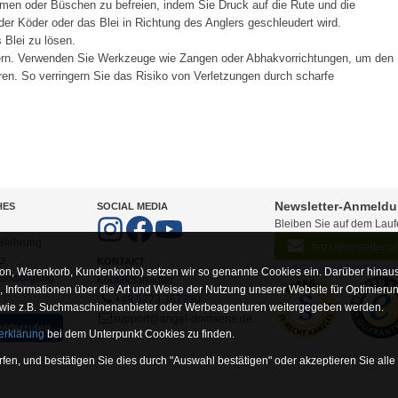
men oder Büschen zu befreien, indem Sie Druck auf die Rute und die
er Köder oder das Blei in Richtung des Anglers geschleudert wird.
Blei zu lösen.
ern. Verwenden Sie Werkzeuge wie Zangen oder Abhakvorrichtungen, um den
en. So verringern Sie das Risiko von Verletzungen durch scharfe
Newsletter-Anmeld
HES
SOCIAL MEDIA
Bleiben Sie auf dem Lau
elehrung
Jetzt Newsletter 
tz
KONTAKT
on, Warenkorb, Kundenkonto) setzen wir so genannte Cookies ein. Darüber hinaus
-Entsorgung
Kontaktformular
Informationen über die Art und Weise der Nutzung unserer Website für Optimieru
+49 5273 367790
 wie z.B. Suchmaschinenanbieter oder Werbeagenturen weitergegeben werden.
support@angel-domaene.de
widerrufen
erklärung
bei dem Unterpunkt Cookies zu finden.
fen, und bestätigen Sie dies durch "Auswahl bestätigen" oder akzeptieren Sie alle