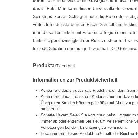
deren Touren bei Guide und Gast gleichermaßen bewä
das ist Fakt! Man kann diesen Universalköder sowohl 
Spinstops, kurzen Schlägen über die Rute oder steti
verletzten oder sterbenden Fisch. Schnell und hektisc
man diese Techniken mit Pausen, erfolgen steinharte Bi
Einkurbelgeschwindigkeit der Rolle zu steuern. Es erw
für jede Situation das nötige Etwas hat. Die Geheimw
Produktart:
Jerkbait
Informationen zur Produktsicherheit
Achten Sie darauf, dass das Produkt nach dem Gebrau
Achten Sie darauf, dass der Köder sicher am Haken be
Überprüfen Sie den Köder regelmäßig auf Abnutzung un
mehr erfüllt.
Scharfe Haken: Seien Sie vorsichtig beim Umgang mi
immer ab oder entfernen Sie sie, um versehentliche 
Verletzungen bei der Handhabung zu verhindern.
Bewahren Sie dieses Produkt außerhalb der Reichweit