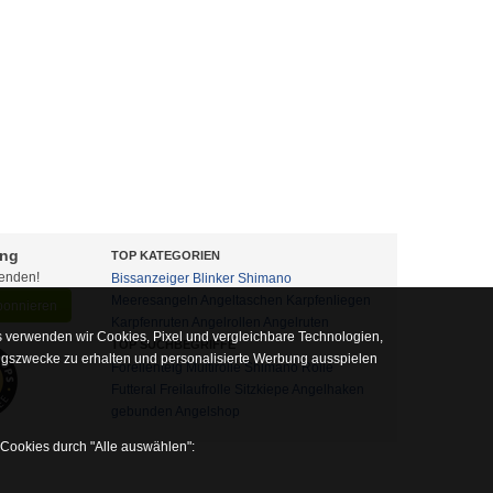
ung
TOP KATEGORIEN
fenden!
Bissanzeiger
Blinker
Shimano
Meeresangeln
Angeltaschen
Karpfenliegen
abonnieren
Karpfenruten
Angelrollen
Angelruten
 verwenden wir Cookies, Pixel und vergleichbare Technologien,
TOP SUCHBEGRIFFE
ngszwecke zu erhalten und personalisierte Werbung ausspielen
Forellenteig
Multirolle
Shimano Rolle
Futteral
Freilaufrolle
Sitzkiepe
Angelhaken
gebunden
Angelshop
 Cookies durch "Alle auswählen":