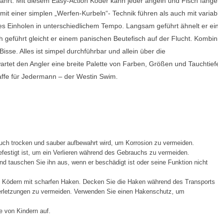
hrt. Mit diesem Easy-Action Köder kann jeder angeln und Fisch fange
mit einer simplen „Werfen-Kurbeln“- Technik führen als auch mit variab
ges Einholen in unterschiedlichem Tempo. Langsam geführt ähnelt er e
h geführt gleicht er einem panischen Beutefisch auf der Flucht. Kombini
sse. Alles ist simpel durchführbar und allein über die
artet den Angler eine breite Palette von Farben, Größen und Tauchtief
affe für Jedermann – der Westin Swim.
ch trocken und sauber aufbewahrt wird, um Korrosion zu vermeiden.
festigt ist, um ein Verlieren während des Gebrauchs zu vermeiden.
d tauschen Sie ihn aus, wenn er beschädigt ist oder seine Funktion nicht
t Ködern mit scharfen Haken. Decken Sie die Haken während des Transports
Verletzungen zu vermeiden. Verwenden Sie einen Hakenschutz, um
e von Kindern auf.