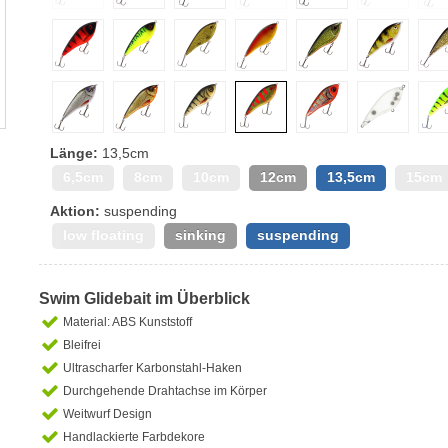
Länge:
13,5cm
6,5cm
8cm
10cm
12cm
13,5cm
15cm
Aktion:
suspending
low floating
sinking
suspending
Swim Glidebait im Überblick
Material: ABS Kunststoff
Bleifrei
Ultrascharfer Karbonstahl-Haken
Durchgehende Drahtachse im Körper
Weitwurf Design
Handlackierte Farbdekore