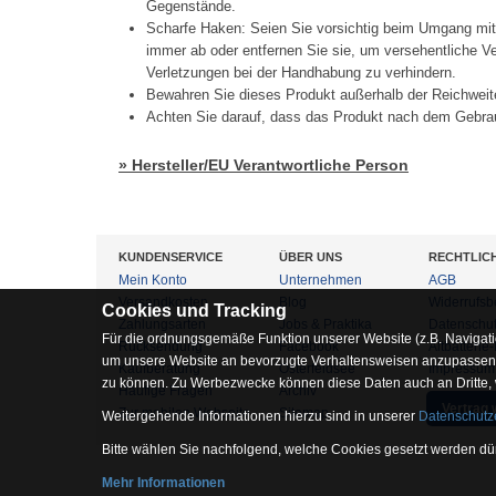
Gegenstände.
Scharfe Haken: Seien Sie vorsichtig beim Umgang mi
immer ab oder entfernen Sie sie, um versehentliche 
Verletzungen bei der Handhabung zu verhindern.
Bewahren Sie dieses Produkt außerhalb der Reichweit
Achten Sie darauf, dass das Produkt nach dem Gebrau
» Hersteller/EU Verantwortliche Person
KUNDENSERVICE
ÜBER UNS
RECHTLIC
Mein Konto
Unternehmen
AGB
Versandkosten
Blog
Widerrufsb
Cookies und Tracking
Zahlungsarten
Jobs & Praktika
Datenschu
Für die ordnungsgemäße Funktion unserer Website (z.B. Navigati
Rücksendung
Facebook
Altbatterie
um unsere Website an bevorzugte Verhaltensweisen anzupassen, 
Kaufberatung
Osterfeldsee
Impressum
zu können. Zu Werbezwecke können diese Daten auch an Dritte,
Häufige Fragen
Archiv
Vertrag 
Zur mobilen Webseite
Sitemap
Weitergehende Informationen hierzu sind in unserer
Datenschutz
Bitte wählen Sie nachfolgend, welche Cookies gesetzt werden dür
Mehr Informationen