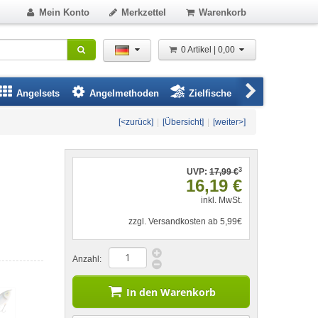
Mein Konto
Merkzettel
Warenkorb
0 Artikel | 0,00
Angelsets
Angelmethoden
Zielfische
Angelbeklei
[<zurück]
|
[Übersicht]
|
[weiter>]
3
UVP:
17,99 €
16,19 €
inkl. MwSt.
zzgl. Versandkosten ab 5,99€
Anzahl:
In den Warenkorb