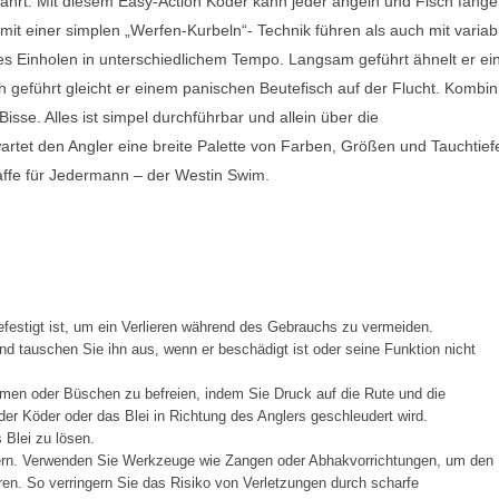
hrt. Mit diesem Easy-Action Köder kann jeder angeln und Fisch fange
mit einer simplen „Werfen-Kurbeln“- Technik führen als auch mit variab
ges Einholen in unterschiedlichem Tempo. Langsam geführt ähnelt er e
h geführt gleicht er einem panischen Beutefisch auf der Flucht. Kombini
sse. Alles ist simpel durchführbar und allein über die
artet den Angler eine breite Palette von Farben, Größen und Tauchtief
affe für Jedermann – der Westin Swim.
festigt ist, um ein Verlieren während des Gebrauchs zu vermeiden.
d tauschen Sie ihn aus, wenn er beschädigt ist oder seine Funktion nicht
men oder Büschen zu befreien, indem Sie Druck auf die Rute und die
er Köder oder das Blei in Richtung des Anglers geschleudert wird.
Blei zu lösen.
ern. Verwenden Sie Werkzeuge wie Zangen oder Abhakvorrichtungen, um den
en. So verringern Sie das Risiko von Verletzungen durch scharfe