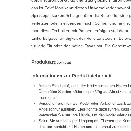
deren Touren bei Guide und Gast gleichermaßen bewä
das ist Fakt! Man kann diesen Universalköder sowohl 
Spinstops, kurzen Schlägen über die Rute oder steti
verletzten oder sterbenden Fisch. Schnell und hektisc
man diese Techniken mit Pausen, erfolgen steinharte Bi
Einkurbelgeschwindigkeit der Rolle zu steuern. Es erw
für jede Situation das nötige Etwas hat. Die Geheimw
Produktart:
Jerkbait
Informationen zur Produktsicherheit
Achten Sie darauf, dass der Köder sicher am Haken be
Überprüfen Sie den Köder regelmäßig auf Abnutzung un
mehr erfüllt.
Versuchen Sie niemals, Köder oder Vorfächer aus Bäu
Angelschnur ausüben. Dies könnte dazu führen, dass d
Verwenden Sie nur Ihre Hände, um den Köder oder das 
Seien Sie vorsichtig im Umgang mit Fischen und Köd
direkten Kontakt mit Haken und Fischmaul zu minimier