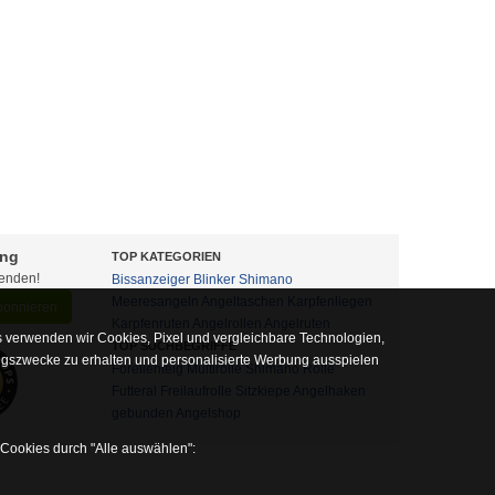
ung
TOP KATEGORIEN
fenden!
Bissanzeiger
Blinker
Shimano
Meeresangeln
Angeltaschen
Karpfenliegen
abonnieren
Karpfenruten
Angelrollen
Angelruten
 verwenden wir Cookies, Pixel und vergleichbare Technologien,
TOP SUCHBEGRIFFE
ngszwecke zu erhalten und personalisierte Werbung ausspielen
Forellenteig
Multirolle
Shimano Rolle
Futteral
Freilaufrolle
Sitzkiepe
Angelhaken
gebunden
Angelshop
 Cookies durch "Alle auswählen":