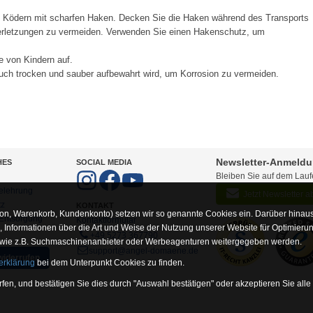
t Ködern mit scharfen Haken. Decken Sie die Haken während des Transports
Verletzungen zu vermeiden. Verwenden Sie einen Hakenschutz, um
e von Kindern auf.
ch trocken und sauber aufbewahrt wird, um Korrosion zu vermeiden.
Newsletter-Anmeld
HES
SOCIAL MEDIA
Bleiben Sie auf dem Lau
elehrung
Jetzt Newsletter 
tz
KONTAKT
on, Warenkorb, Kundenkonto) setzen wir so genannte Cookies ein. Darüber hinaus
-Entsorgung
Kontaktformular
Informationen über die Art und Weise der Nutzung unserer Website für Optimieru
+49 5273 367790
 wie z.B. Suchmaschinenanbieter oder Werbeagenturen weitergegeben werden.
support@angel-domaene.de
widerrufen
erklärung
bei dem Unterpunkt Cookies zu finden.
fen, und bestätigen Sie dies durch "Auswahl bestätigen" oder akzeptieren Sie alle