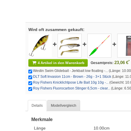
Wird oft zusammen gekauft:
+
+
+
*
23,06 €
4 Artikel in den Warenkorb
Gesamtpreis:
Westin Swim Glidebait - Jerkbait low floating -... (Länge: 10.00c
DLT Soft Invasion 11cm - Brown - 26g - 3+1 Stück
(Länge: 11.0
Roy Fishers Knicklichtpose Life Bait 10g 10g -...
(Gewicht: 10.0
Roy Fishers Fluorocarbon Stinger 6,5cm - clear...
(Länge: 6.50c
Details
Modellvergleich
Merkmale
Länge
10.00cm