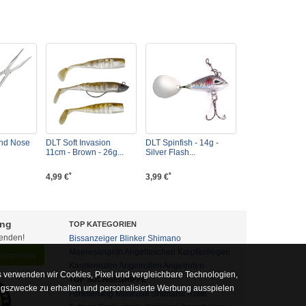
end Nose
DLT Soft Invasion
DLT Spinfish - 14g -
11cm - Brown - 26g...
Silver Flash...
*
*
4,99 €
3,99 €
ung
TOP KATEGORIEN
fenden!
Bissanzeiger
Blinker
Shimano
Meeresangeln
Angeltaschen
Karpfenliegen
abonnieren
Karpfenruten
Angelrollen
Angelruten
 verwenden wir Cookies, Pixel und vergleichbare Technologien,
TOP SUCHBEGRIFFE
ngszwecke zu erhalten und personalisierte Werbung ausspielen
Forellenteig
Multirolle
Shimano Rolle