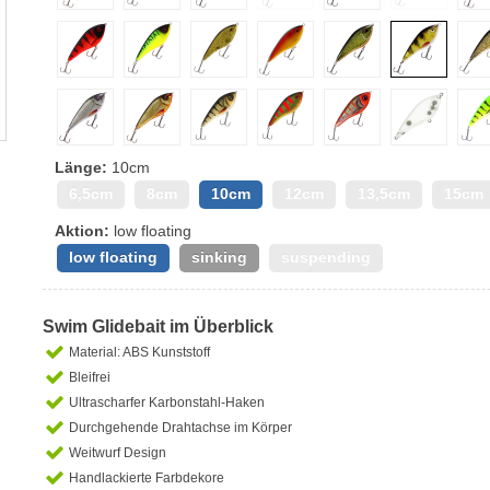
Länge:
10cm
6,5cm
8cm
10cm
12cm
13,5cm
15cm
Aktion:
low floating
low floating
sinking
suspending
Swim Glidebait im Überblick
Material: ABS Kunststoff
Bleifrei
Ultrascharfer Karbonstahl-Haken
Durchgehende Drahtachse im Körper
Weitwurf Design
Handlackierte Farbdekore