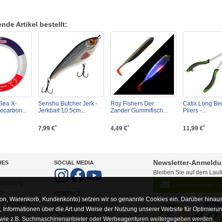
de Artikel bestellt:
Sea X-
Senshu Butcher Jerk -
Roy Fishers Der
Catix Long B
ocarbon...
Jerkbait 10.5cm...
Zander Gummifisch...
Pliers -...
*
*
*
7,99 €
4,49 €
11,99 €
Newsletter-Anmeld
HES
SOCIAL MEDIA
Bleiben Sie auf dem Lau
elehrung
Jetzt Newsletter 
tz
KONTAKT
on, Warenkorb, Kundenkonto) setzen wir so genannte Cookies ein. Darüber hinaus
-Entsorgung
Kontaktformular
Informationen über die Art und Weise der Nutzung unserer Website für Optimieru
+49 5273 367790
 wie z.B. Suchmaschinenanbieter oder Werbeagenturen weitergegeben werden.