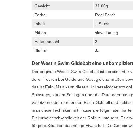
Gewicht
31.00g
Farbe
Real Perch
Inhalt
1 Stück
Aktion
slow floating
Hakenanzahl
2
Bleifrei
Ja
Der Westin Swim Glidebait eine unkomplizie
Der originale Westin Swim Glidebait ist bereits unter vi
deren Touren bei Guide und Gast gleichermaßen bewä
das ist Fakt! Man kann diesen Universalköder sowohl 
Spinstops, kurzen Schlägen über die Rute oder steti
verletzten oder sterbenden Fisch. Schnell und hektisc
man diese Techniken mit Pausen, erfolgen steinharte Bi
Einkurbelgeschwindigkeit der Rolle zu steuern. Es erw
für jede Situation das nötige Etwas hat. Die Geheimw