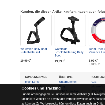
Kunden, die diesen Artikel kauften, haben auch folgen
Waterside Belly Boat
Waterside
Team Deep 
Rutenhalter mit...
Echolothalterung Belly
Perience Flu
Boot
*
*
19,99 €
8,99 €
*
19,99 €
0,18 € / m
KUNDENSERVICE
ÜBER UNS
RECHTLIC
Mein Konto
Unternehmen
AGB
Versandkosten
Blog
Widerrufsb
Cookies und Tracking
Zahlungsarten
Jobs & Praktika
Datenschu
Für die ordnungsgemäße Funktion unserer Website (z.B. Navigati
Rücksendung
Facebook
Altbatterie
um unsere Website an bevorzugte Verhaltensweisen anzupassen, 
Kaufberatung
Osterfeldsee
Impressum
zu können. Zu Werbezwecke können diese Daten auch an Dritte,