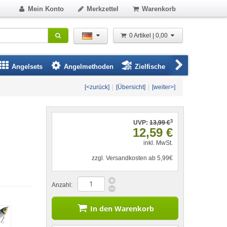
Mein Konto
Merkzettel
Warenkorb
0 Artikel | 0,00
Angelsets
Angelmethoden
Zielfische
Angelbeklei
[<zurück]
|
[Übersicht]
|
[weiter>]
3
UVP:
13,99 €
12,59 €
inkl. MwSt.
zzgl. Versandkosten ab 5,99€
Anzahl:
In den Warenkorb