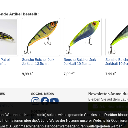
de Artikel bestellt:
Patrol
Senshu Butcher Jerk -
Senshu Butcher Jerk -
Senshu Butche
´...
Jerkbait 13.5cm...
Jerkbait 10.5cm...
Jerkbait 10.5c
*
*
*
9,99 €
7,99 €
7,99 €
Newsletter-Anmeld
HES
SOCIAL MEDIA
Bleiben Sie auf dem Lau
elehrung
Jetzt Newsletter 
tz
KONTAKT
on, Warenkorb, Kundenkonto) setzen wir so genannte Cookies ein. Darüber hinaus
-Entsorgung
Kontaktformular
Informationen über die Art und Weise der Nutzung unserer Website für Optimieru
+49 5273 367790
 wie z.B. Suchmaschinenanbieter oder Werbeagenturen weitergegeben werden.