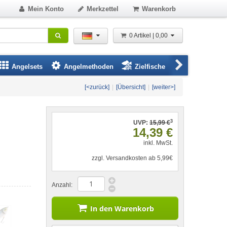
Mein Konto
Merkzettel
Warenkorb
0 Artikel | 0,00
Angelsets
Angelmethoden
Zielfische
Angelbeklei
[<zurück]
|
[Übersicht]
|
[weiter>]
3
UVP:
15,99 €
14,39 €
inkl. MwSt.
zzgl. Versandkosten ab 5,99€
Anzahl:
In den Warenkorb