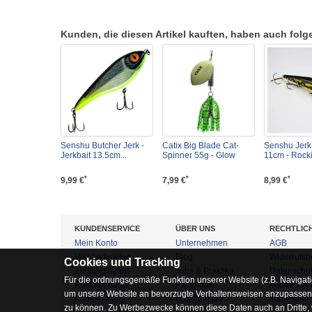
Kunden, die diesen Artikel kauften, haben auch folgen
Senshu Butcher Jerk -
Catix Big Blade Cat-
Senshu Jerk 
Jerkbait 13.5cm...
Spinner 55g - Glow
11cm - Rockin
*
*
*
9,99 €
7,99 €
8,99 €
KUNDENSERVICE
ÜBER UNS
RECHTLIC
Mein Konto
Unternehmen
AGB
Versandkosten
Blog
Widerrufsb
Cookies und Tracking
Zahlungsarten
Jobs & Praktika
Datenschu
Für die ordnungsgemäße Funktion unserer Website (z.B. Navigati
Rücksendung
Facebook
Altbatterie
um unsere Website an bevorzugte Verhaltensweisen anzupassen, 
Kaufberatung
Osterfeldsee
Impressum
zu können. Zu Werbezwecke können diese Daten auch an Dritte,