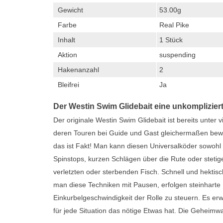
Gewicht
53.00g
Farbe
Real Pike
Inhalt
1 Stück
Aktion
suspending
Hakenanzahl
2
Bleifrei
Ja
Der Westin Swim Glidebait eine unkomplizie
Der originale Westin Swim Glidebait ist bereits unter vi
deren Touren bei Guide und Gast gleichermaßen bewä
das ist Fakt! Man kann diesen Universalköder sowohl 
Spinstops, kurzen Schlägen über die Rute oder steti
verletzten oder sterbenden Fisch. Schnell und hektisc
man diese Techniken mit Pausen, erfolgen steinharte Bi
Einkurbelgeschwindigkeit der Rolle zu steuern. Es erw
für jede Situation das nötige Etwas hat. Die Geheimw