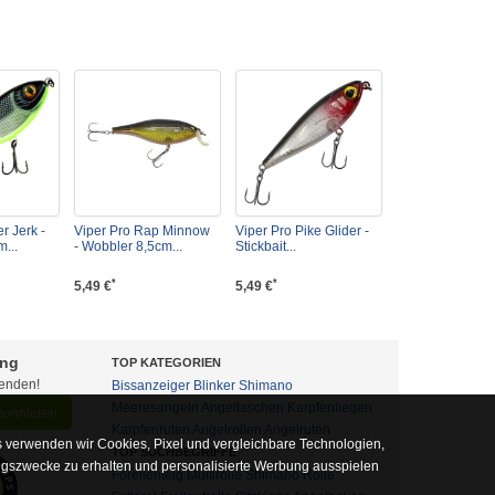
r Jerk -
Viper Pro Rap Minnow
Viper Pro Pike Glider -
m...
- Wobbler 8,5cm...
Stickbait...
*
*
5,49 €
5,49 €
ung
TOP KATEGORIEN
fenden!
Bissanzeiger
Blinker
Shimano
Meeresangeln
Angeltaschen
Karpfenliegen
abonnieren
Karpfenruten
Angelrollen
Angelruten
 verwenden wir Cookies, Pixel und vergleichbare Technologien,
TOP SUCHBEGRIFFE
ngszwecke zu erhalten und personalisierte Werbung ausspielen
Forellenteig
Multirolle
Shimano Rolle