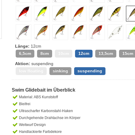
Länge:
12cm
6,5cm
8cm
10cm
12cm
13,5cm
15cm
Aktion:
suspending
low floating
sinking
suspending
Swim Glidebait im Überblick
Material: ABS Kunststoff
Bleifrei
Ultrascharfer Karbonstahl-Haken
Durchgehende Drahtachse im Körper
Weitwurf Design
Handlackierte Farbdekore