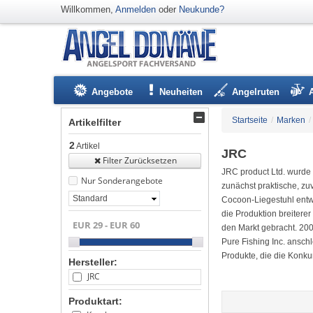
Willkommen,
Anmelden
oder
Neukunde?
Angebote
Neuheiten
Angelruten
Startseite
/
Marken
/
Artikelfilter
2
Artikel
JRC
Filter Zurücksetzen
JRC product Ltd. wurde 
Nur Sonderangebote
zunächst praktische, zu
Standard
Cocoon-Liegestuhl entwi
die Produktion breitere
den Markt gebracht. 20
Pure Fishing Inc. ansch
Produkte, die die Konku
Hersteller:
JRC
Produktart: