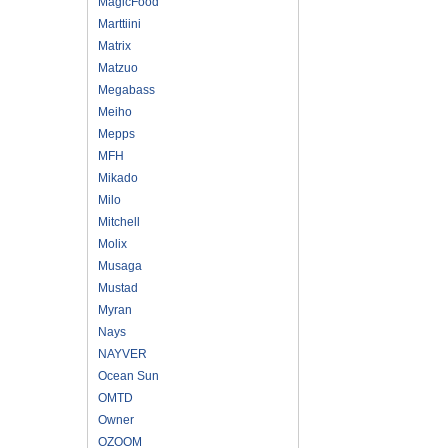
MagicFood
Marttiini
Matrix
Matzuo
Megabass
Meiho
Mepps
MFH
Mikado
Milo
Mitchell
Molix
Musaga
Mustad
Myran
Nays
NAYVER
Ocean Sun
OMTD
Owner
OZOOM