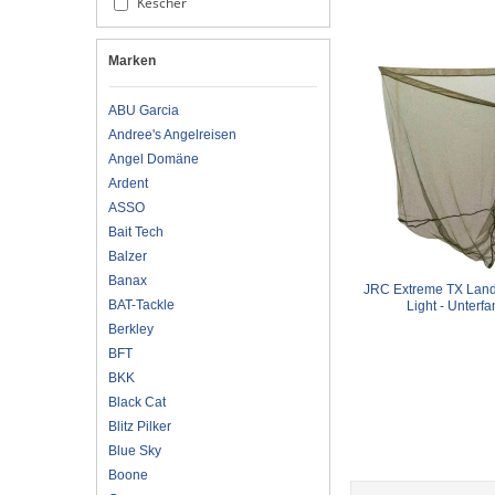
Kescher
Marken
ABU Garcia
Andree's Angelreisen
Angel Domäne
Ardent
ASSO
Bait Tech
Balzer
Banax
JRC Extreme TX Landin
BAT-Tackle
Light - Unterf
Berkley
BFT
BKK
Black Cat
Blitz Pilker
Blue Sky
Boone