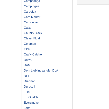
Campcooga
Campingaz
Carbotex
Carp Marker
Carponizer
Catix
Chunky Black
Clever Float
Coleman
CPK
Crafty Catcher
Daiwa
DAM
Dein Lieblingsangler DLA
DLT
Drennan
Duracell
Elka
EuroCatch
Eversmoke
Faith