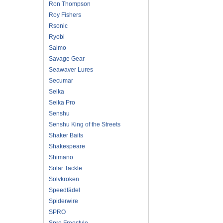
Ron Thompson
Roy Fishers
Rsonic
Ryobi
Salmo
Savage Gear
Seawaver Lures
Secumar
Seika
Seika Pro
Senshu
Senshu King of the Streets
Shaker Baits
Shakespeare
Shimano
Solar Tackle
Sölvkroken
Speedfädel
Spiderwire
SPRO
Spro Freestyle