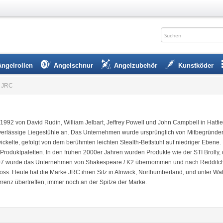
Angelrollen
Angelschnur
Angelzubehör
Kunstköder
JRC
1992 von David Rudin, William Jelbart, Jeffrey Powell und John Campbell in Hatfie
verlässige Liegestühle an. Das Unternehmen wurde ursprünglich von Mitbegründer J
ckelte, gefolgt von dem berühmten leichten Stealth-Bettstuhl auf niedriger Ebene. 
r Produktpaletten. In den frühen 2000er Jahren wurden Produkte wie der STI Brolly
07 wurde das Unternehmen von Shakespeare / K2 übernommen und nach Redditch, W
loss. Heute hat die Marke JRC ihren Sitz in Alnwick, Northumberland, und unter Wa
rrenz übertreffen, immer noch an der Spitze der Marke.