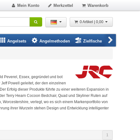
Mein Konto
Merkzettel
Warenkorb
0 Artikel | 0,00
Angelsets
Angelmethoden
Zielfische
Angelbeklei
ld Peverel, Essex, gegründet und bot
eff Powell geleitet, der den einzelnen
Der Erfolg dieser Produkte führte zu einer weiteren Expansion in
, der Terry Hearn Cocoon Bedchair, Quad und Skyliner Ruten auf
orcestershire, verlegt, wo es sich einem Markenportfolio von
hrung ihrer Wurzeln stehen Design und Entwicklung intelligenter
1