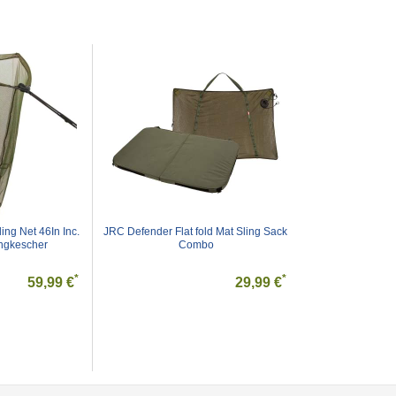
g Net 46In Inc. 
JRC Defender Flat fold Mat Sling Sack 
angkescher
Combo
*
*
59,99 €
29,99 €