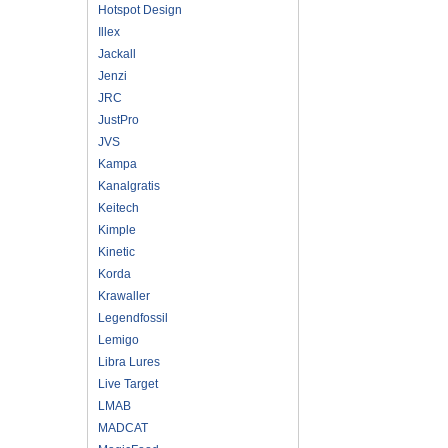
Hotspot Design
Illex
Jackall
Jenzi
JRC
JustPro
JVS
Kampa
Kanalgratis
Keitech
Kimple
Kinetic
Korda
Krawaller
Legendfossil
Lemigo
Libra Lures
Live Target
LMAB
MADCAT