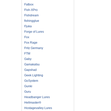
Fatbox
Fish-XPro
Fishdream
fishingglue
Fjuka
Forge of Lures
Fox
Fox Rage
Fritz Germany
FTM
Gaby
Gamakatsu
Gapshad
Geek Lighting
GoSystem
Gunki
Guru
Headbanger Lures
Hellmaster®
Hostagevalley Lures