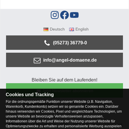
Deutsch
English
(05273) 36779-0
info@angel-domaene.de
Bleiben Sie auf dem Laufenden!
Jetzt Newsletter abonnieren
Cookies und Tracking
Für die ordnungsgemäße Funktion unserer Website (z.B. Navigation,
Kundenservice
Mein Konto
Versandkosten
Warenkorb, Kundenkonto) setzen wir so genannte Cookies ein. Darüber
Zahlungsarten
Rücksendung
Kaufberatung
hinaus verwenden wir Cookies, Pixel und vergleichbare Technologien, um
Häufige Fragen
unsere Website an bevorzugte Verhaltensweisen anzupassen,
Informationen über die Art und Weise der Nutzung unserer Website für
Über uns
Unternehmen
Blog
Jobs & Praktika
Facebook
Optimierungszwecke zu erhalten und personalisierte Werbung ausspielen