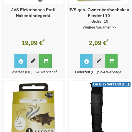
JVS Elektrisches Profi
JVS geb. Owner Vorfachhaken
Hakenbindegerät
Feeder I 10
Größe: 10
Weitere Varianten >>
*
*
19,99 €
2,99 €
1
1
Lieferzeit (DE): 2-4 Werktage
Lieferzeit (DE): 2-4 Werktage
GRATIS Versand (DE)