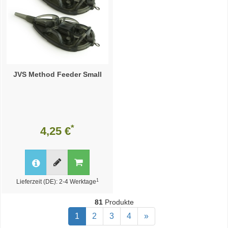
JVS Method Feeder Small
*
4,25 €
1
Lieferzeit (DE): 2-4 Werktage
81
Produkte
1
2
3
4
»